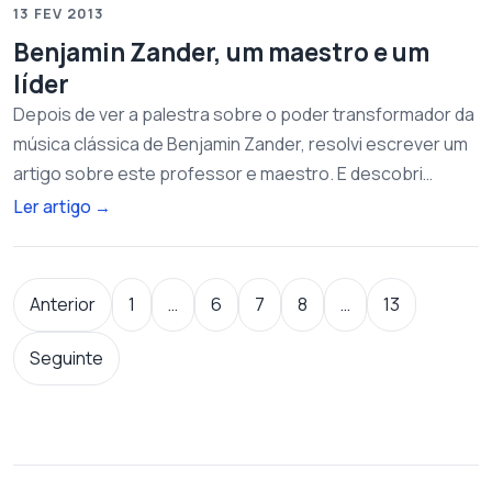
13 FEV 2013
Benjamin Zander, um maestro e um
líder
Depois de ver a palestra sobre o poder transformador da
música clássica de Benjamin Zander, resolvi escrever um
artigo sobre este professor e maestro. E descobri…
Ler artigo
→
Paginação dos conteúdos
Anterior
1
…
6
7
8
…
13
Seguinte