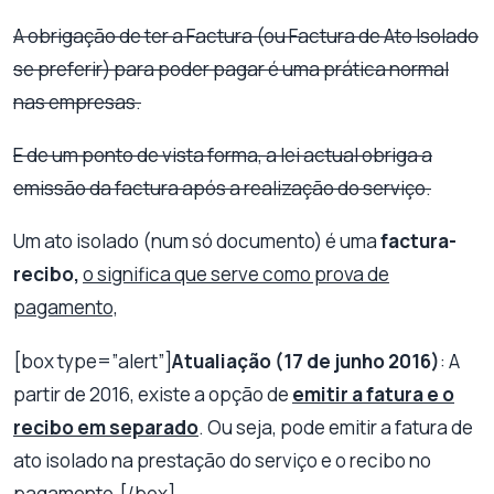
A obrigação de ter a Factura (ou Factura de Ato Isolado
se preferir) para poder pagar é uma prática normal
nas empresas.
E de um ponto de vista forma, a lei actual obriga a
emissão da factura após a realização do serviço.
Um ato isolado (num só documento) é uma
factura-
recibo,
o significa que serve como prova de
pagamento,
[box type=”alert”]
Atualiação (17 de junho 2016)
: A
partir de 2016, existe a opção de
emitir a fatura e o
recibo em separado
. Ou seja, pode emitir a fatura de
ato isolado na prestação do serviço e o recibo no
pagamento.[/box]