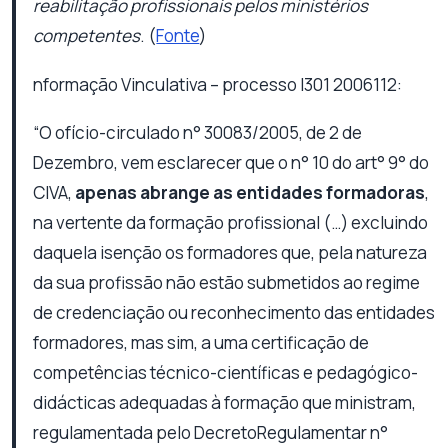
reabilitação profissionais pelos ministérios
competentes
. (
Fonte
)
nformação Vinculativa – processo I301 2006112:
“O ofício-circulado n° 30083/2005, de 2 de
Dezembro, vem esclarecer que o n° 10 do art° 9° do
CIVA,
apenas abrange as entidades formadoras
,
na vertente da formação profissional (…) excluindo
daquela isenção os formadores que, pela natureza
da sua profissão não estão submetidos ao regime
de credenciação ou reconhecimento das entidades
formadores, mas sim, a uma certificação de
competências técnico-científicas e pedagógico-
didácticas adequadas à formação que ministram,
regulamentada pelo DecretoRegulamentar n°