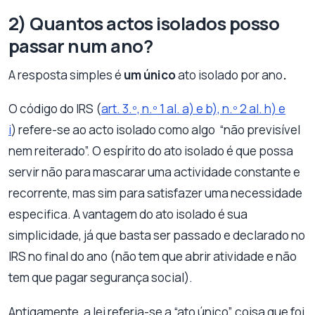
2) Quantos actos isolados posso
passar num ano?
A resposta simples é
um único
ato isolado por ano
.
O código do IRS (
art. 3.º, n.º 1 al. a) e b), n.º 2 al. h) e
i
) refere-se ao acto isolado como algo “não previsível
nem reiterado”. O espírito do ato isolado é que possa
servir não para mascarar uma actividade constante e
recorrente, mas sim para satisfazer uma necessidade
especifica. A vantagem do ato isolado é sua
simplicidade, já que basta ser passado e declarado no
IRS no final do ano (não tem que abrir atividade e não
tem que pagar segurança social).
Antigamente, a lei referia-se a “ato único”, coisa que foi