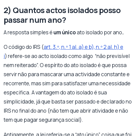
2) Quantos actos isolados posso
passar num ano?
A resposta simples é
um único
ato isolado por ano
.
O código do IRS (
art. 3.º, n.º 1 al. a) e b), n.º 2 al. h) e
i
) refere-se ao acto isolado como algo “não previsível
nem reiterado”. O espírito do ato isolado é que possa
servir não para mascarar uma actividade constante e
recorrente, mas sim para satisfazer uma necessidade
especifica. A vantagem do ato isolado é sua
simplicidade, já que basta ser passado e declarado no
IRS no final do ano (não tem que abrir atividade e não
tem que pagar segurança social).
Antigamente, a lei referia-se a “ato único”, coisa que foi