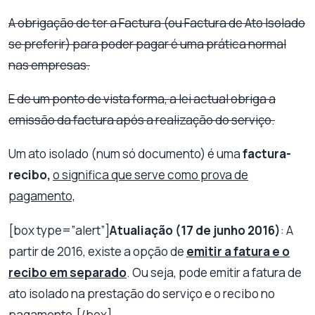
A obrigação de ter a Factura (ou Factura de Ato Isolado
se preferir) para poder pagar é uma prática normal
nas empresas.
E de um ponto de vista forma, a lei actual obriga a
emissão da factura após a realização do serviço.
Um ato isolado (num só documento) é uma
factura-
recibo,
o significa que serve como prova de
pagamento,
[box type=”alert”]
Atualiação (17 de junho 2016)
: A
partir de 2016, existe a opção de
emitir a fatura e o
recibo em separado
. Ou seja, pode emitir a fatura de
ato isolado na prestação do serviço e o recibo no
pagamento.[/box]