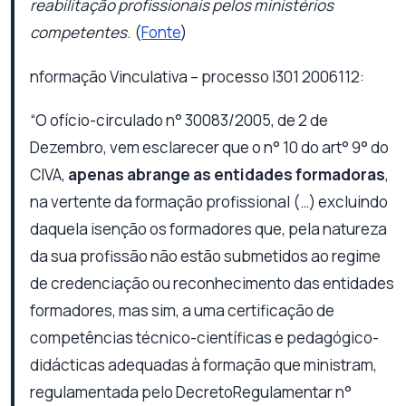
reabilitação profissionais pelos ministérios
competentes
. (
Fonte
)
nformação Vinculativa – processo I301 2006112:
“O ofício-circulado n° 30083/2005, de 2 de
Dezembro, vem esclarecer que o n° 10 do art° 9° do
CIVA,
apenas abrange as entidades formadoras
,
na vertente da formação profissional (…) excluindo
daquela isenção os formadores que, pela natureza
da sua profissão não estão submetidos ao regime
de credenciação ou reconhecimento das entidades
formadores, mas sim, a uma certificação de
competências técnico-científicas e pedagógico-
didácticas adequadas à formação que ministram,
regulamentada pelo DecretoRegulamentar n°