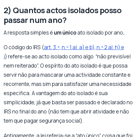
2) Quantos actos isolados posso
passar num ano?
A resposta simples é
um único
ato isolado por ano
.
O código do IRS (
art. 3.º, n.º 1 al. a) e b), n.º 2 al. h) e
i
) refere-se ao acto isolado como algo “não previsível
nem reiterado”. O espírito do ato isolado é que possa
servir não para mascarar uma actividade constante e
recorrente, mas sim para satisfazer uma necessidade
especifica. A vantagem do ato isolado é sua
simplicidade, já que basta ser passado e declarado no
IRS no final do ano (não tem que abrir atividade e não
tem que pagar segurança social).
Antigamente, a lei referia-se a “ato único”, coisa que foi