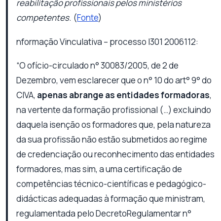
reabilitação profissionais pelos ministérios
competentes
. (
Fonte
)
nformação Vinculativa – processo I301 2006112:
“O ofício-circulado n° 30083/2005, de 2 de
Dezembro, vem esclarecer que o n° 10 do art° 9° do
CIVA,
apenas abrange as entidades formadoras
,
na vertente da formação profissional (…) excluindo
daquela isenção os formadores que, pela natureza
da sua profissão não estão submetidos ao regime
de credenciação ou reconhecimento das entidades
formadores, mas sim, a uma certificação de
competências técnico-científicas e pedagógico-
didácticas adequadas à formação que ministram,
regulamentada pelo DecretoRegulamentar n°