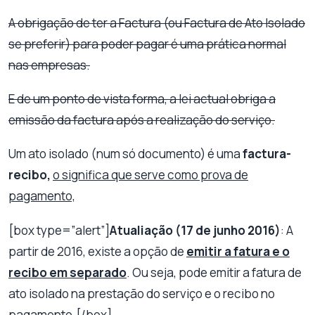
A obrigação de ter a Factura (ou Factura de Ato Isolado
se preferir) para poder pagar é uma prática normal
nas empresas.
E de um ponto de vista forma, a lei actual obriga a
emissão da factura após a realização do serviço.
Um ato isolado (num só documento) é uma
factura-
recibo,
o significa que serve como prova de
pagamento,
[box type=”alert”]
Atualiação (17 de junho 2016)
: A
partir de 2016, existe a opção de
emitir a fatura e o
recibo em separado
. Ou seja, pode emitir a fatura de
ato isolado na prestação do serviço e o recibo no
pagamento.[/box]