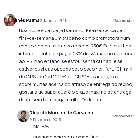
Inês Palma
2 Janeiro 2015
Responder
Boa noite e desde já bom ano! Realizei cerca de 3
fins-de-semana um trabalho como promotora num
centro comercial e devo receber 230€. Pelo que li na
internet, tenho de pagar 23% de IVA mas no que toca
ao IRS, não entendi se estou isenta ou não, e se
estiver qual das opçoes devo escolher: “art. 101º nº 4
do CIRS” ou “art.101 nº1 do CIRS”. E já agora, li algo
sobre multas acerca do atraso de entrega do recibo,
gostaria de saber qual é o prazo máximo de entrega
deste sem ter q pagar multa. Obrigada
Ricardo Moreira de Carvalho
Responder
2 Fevereiro 2015
Olá Inês,
Obrigado pelo seu comentário.