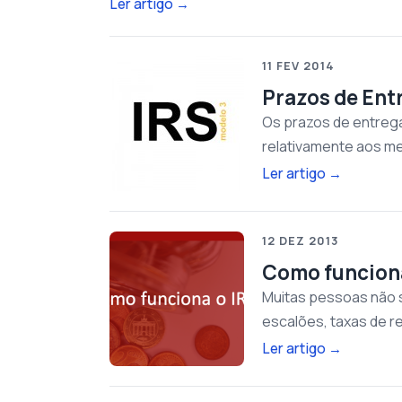
Ler artigo
→
11 FEV 2014
Prazos de Ent
Os prazos de entrega
relativamente aos me
Ler artigo
→
12 DEZ 2013
Como funciona
Muitas pessoas não s
escalões, taxas de r
Ler artigo
→