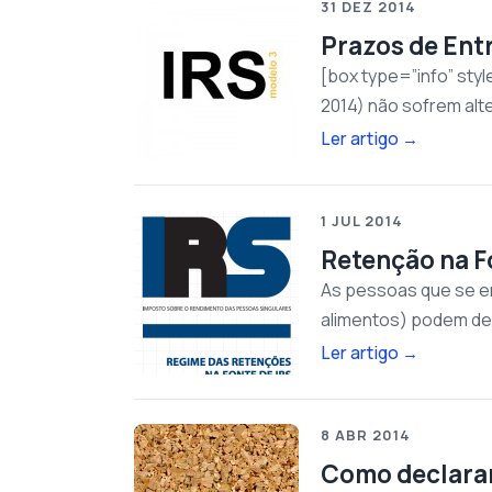
31 DEZ 2014
Prazos de Ent
[box type=”info” sty
2014) não sofrem alt
Ler artigo
→
1 JUL 2014
Retenção na F
As pessoas que se en
alimentos) podem dec
Ler artigo
→
8 ABR 2014
Como declarar 