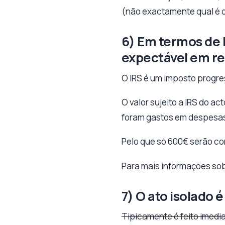
(não exactamente qual é o 
6) Em termos de I
expectável em re
O IRS é um imposto progre
O valor sujeito a IRS do a
foram gastos em despesas
Pelo que só 600€ serão c
Para mais informações sob
7) O ato isolado
Tipicamente é feito imed