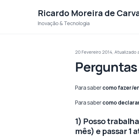
Saltar para o conteudo
Ricardo Moreira de Carv
Inovação & Tecnologia
20 Fevereiro 2014,
Atualizado 
Perguntas 
Para saber
como fazer/em
Para saber
como declara
1) Posso trabalh
mês) e passar 1 a