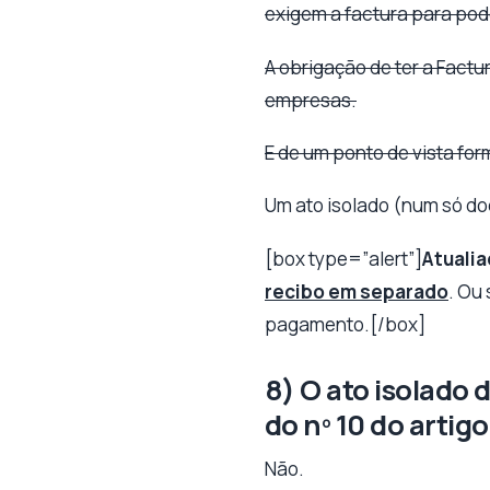
exigem a factura para po
A obrigação de ter a Factu
empresas.
E de um ponto de vista form
Um ato isolado (num só d
[box type=”alert”]
Atualia
recibo em separado
. Ou 
pagamento.[/box]
8) O ato isolado 
do nº 10 do artigo
Não.