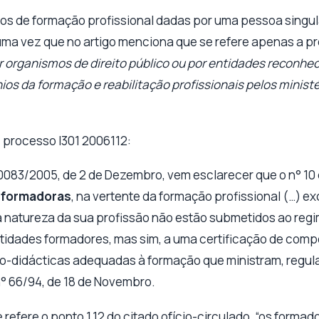
ços de formação profissional dadas por uma pessoa singul
, uma vez que no artigo menciona que se refere apenas a p
 organismos de direito público ou por entidades reconh
os da formação e reabilitação profissionais pelos minis
 processo I301 2006112:
30083/2005, de 2 de Dezembro, vem esclarecer que o n° 10 d
 formadoras
, na vertente da formação profissional (…) e
a natureza da sua profissão não estão submetidos ao reg
idades formadores, mas sim, a uma certificação de comp
co-didácticas adequadas à formação que ministram, regu
° 66/94, de 18 de Novembro.
refere o ponto 1.12 do citado ofício-circulado, “os forma