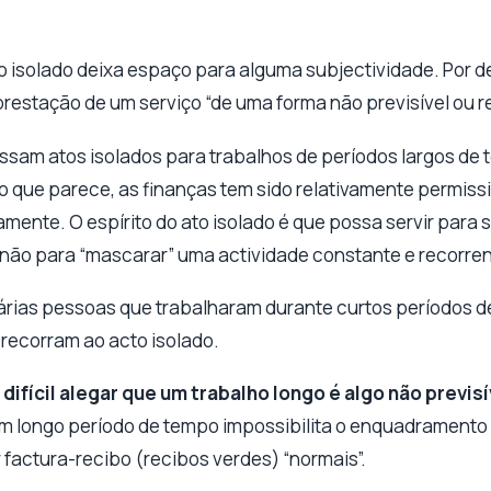
o isolado deixa espaço para alguma subjectividade. Por de
 prestação de um serviço “de uma forma não previsível ou re
ssam atos isolados para trabalhos de períodos largos de
o que parece, as finanças tem sido relativamente permiss
mente. O espírito do ato isolado é que possa servir para 
não para “mascarar” uma actividade constante e recorren
rias pessoas que trabalharam durante curtos períodos de
 recorram ao acto isolado.
ifícil alegar que um trabalho longo é algo não previsí
m longo período de tempo impossibilita o enquadramento 
r factura-recibo (recibos verdes) “normais”.