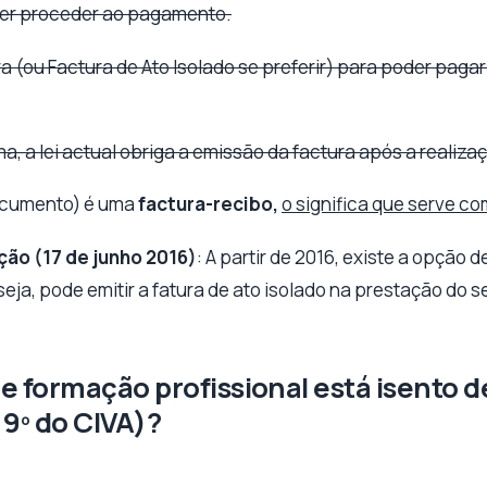
der proceder ao pagamento.
ra (ou Factura de Ato Isolado se preferir) para poder paga
a, a lei actual obriga a emissão da factura após a realiza
ocumento) é uma
factura-recibo,
o significa que serve c
ção (17 de junho 2016)
: A partir de 2016, existe a opção d
seja, pode emitir a fatura de ato isolado na prestação do s
de formação profissional está isento d
 9º do CIVA)?