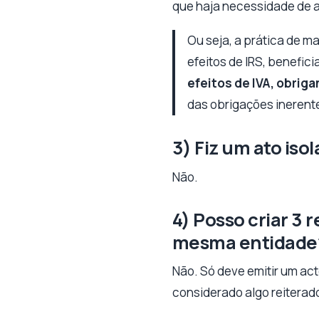
que haja necessidade de a
Ou seja, a prática de m
efeitos de IRS, benefi
efeitos de IVA, obriga
das obrigações inerente
3) Fiz um ato is
Não.
4) Posso criar 3 
mesma entidade
Não. Só deve emitir um act
considerado algo reiterado