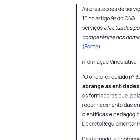
As prestações de servi
10 do artigo 9º do CIVA
serviços
efectuadas por
competência nos domíni
(
Fonte
)
nformação Vinculativa –
“O ofício-circulado n° 
abrange as entidades
os formadores que, pel
reconhecimento das ent
científicas e pedagógi
DecretoRegulamentar n
Deste modo, e conforme 