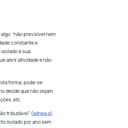
 algo “não previsível nem
idade constante e
 isolado é sua
ue abrir atividade e não
 Desta forma, pode-se
 ano desde que não sejam
ações, etc.
o tributável” (
alínea a)
acto isolado por ano sem