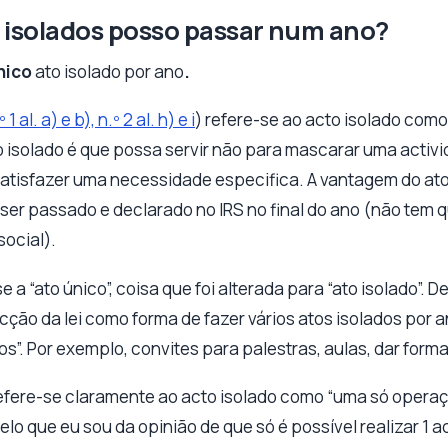
 isolados posso passar num ano?
nico
ato isolado por ano
.
º 1 al. a) e b), n.º 2 al. h) e i
) refere-se ao acto isolado como
ato isolado é que possa servir não para mascarar uma activ
satisfazer uma necessidade especifica. A vantagem do ato
 ser passado e declarado no IRS no final do ano (não tem q
ocial).
se a “ato único”, coisa que foi alterada para “ato isolado”.
cção da lei como forma de fazer vários atos isolados por
os”. Por exemplo, convites para palestras, aulas, dar form
refere-se claramente ao acto isolado como “uma só operaçã
pelo que eu sou da opinião de que só é possível realizar 1 