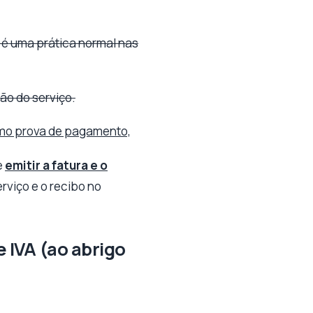
r é uma prática normal nas
ção do serviço.
omo prova de pagamento,
e
emitir a fatura e o
erviço e o recibo no
e IVA (ao abrigo