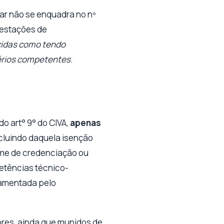
ar não se enquadra no nº
restações de
ecidas como tendo
térios competentes
.
o art° 9° do CIVA,
apenas
xcluindo daquela isenção
ime de credenciação ou
etências técnico-
lamentada pelo
dores, ainda que munidos de