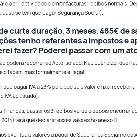
al é abrir actividade e emitir facturas-recibos normais. D
te caso se tem que pagar Segurança Social).
de curta duração, 3 meses, 485€ de sa
ções tenho referentes a impostos e a
rei fazer? Poderei passar com um ato
ão poderá recorrer ao Acto Isolado. Não quer dizer que n
 o façam, mas formalmente é ilegal.
m que pagar IVA a 23% pelo que se o valor é fixo, receber
o IVA ao Estado).
s finanças, passar os 3 recibos verde e depois encerrar ac
2014) terá que declarar esses valores no anexo B.
aos eventuais valores a pagar de Segurança Social no caso