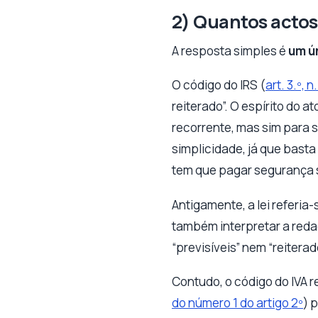
2) Quantos actos
A resposta simples é
um ú
O código do IRS (
art. 3.º, n.
reiterado”. O espírito do 
recorrente, mas sim para 
simplicidade, já que basta
tem que pagar segurança s
Antigamente, a lei referia-
também interpretar a reda
“previsíveis” nem “reiterad
Contudo, o código do IVA 
do número 1 do artigo 2º
) 