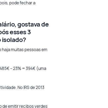
epois, pode fechar a
lário, gostava de
pós esses 3
 isolado?
ão haja muitas pessoas em
ia 485€ – 23% = 394€ (uma
tividade. No IRS de 2013
 de emitir recibos verdes