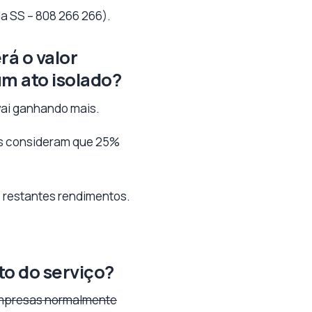
da SS – 808 266 266).
rá o valor
m ato isolado?
vai ganhando mais.
nças consideram que 25%
 restantes rendimentos.
.
to do serviço?
 empresas normalmente