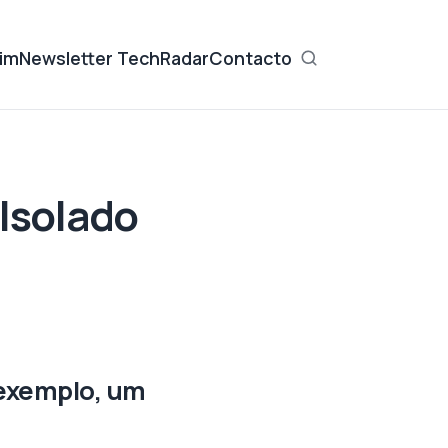
im
Newsletter TechRadar
Contacto
Isolado
.
 exemplo, um