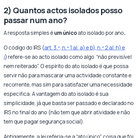
2) Quantos actos isolados posso
passar num ano?
A resposta simples é
um único
ato isolado por ano
.
O código do IRS (
art. 3.º, n.º 1 al. a) e b), n.º 2 al. h) e
i
) refere-se ao acto isolado como algo “não previsível
nem reiterado”. O espírito do ato isolado é que possa
servir não para mascarar uma actividade constante e
recorrente, mas sim para satisfazer uma necessidade
especifica. A vantagem do ato isolado é sua
simplicidade, já que basta ser passado e declarado no
IRS no final do ano (não tem que abrir atividade e não
tem que pagar segurança social).
Antigamente, a lei referia-se a “ato único”, coisa que foi