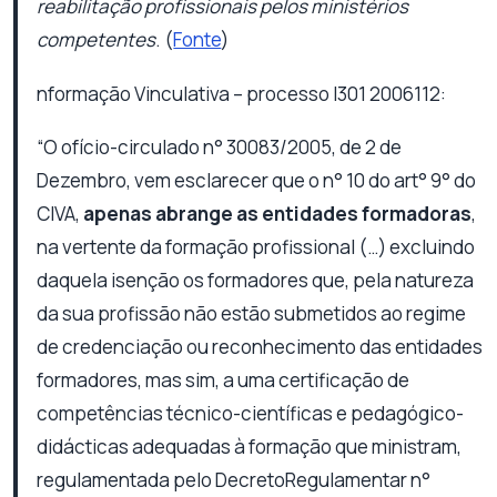
reabilitação profissionais pelos ministérios
competentes
. (
Fonte
)
nformação Vinculativa – processo I301 2006112:
“O ofício-circulado n° 30083/2005, de 2 de
Dezembro, vem esclarecer que o n° 10 do art° 9° do
CIVA,
apenas abrange as entidades formadoras
,
na vertente da formação profissional (…) excluindo
daquela isenção os formadores que, pela natureza
da sua profissão não estão submetidos ao regime
de credenciação ou reconhecimento das entidades
formadores, mas sim, a uma certificação de
competências técnico-científicas e pedagógico-
didácticas adequadas à formação que ministram,
regulamentada pelo DecretoRegulamentar n°