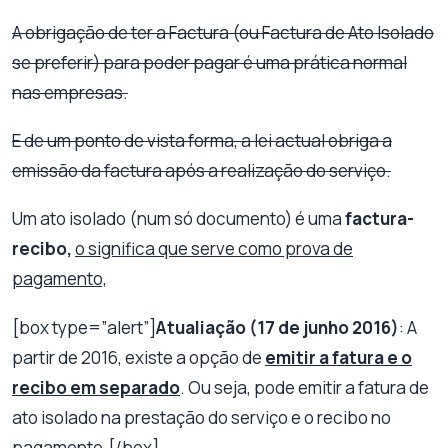
A obrigação de ter a Factura (ou Factura de Ato Isolado
se preferir) para poder pagar é uma prática normal
nas empresas.
E de um ponto de vista forma, a lei actual obriga a
emissão da factura após a realização do serviço.
Um ato isolado (num só documento) é uma
factura-
recibo,
o significa que serve como prova de
pagamento,
[box type=”alert”]
Atualiação (17 de junho 2016)
: A
partir de 2016, existe a opção de
emitir a fatura e o
recibo em separado
. Ou seja, pode emitir a fatura de
ato isolado na prestação do serviço e o recibo no
pagamento.[/box]